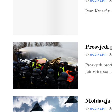
BY
NOVINE.HR
Ivan Kvesić u 
Prosvjedi 
BY
NOVINE.HR
Prosvjedi prot
jutros trebao ..
Moldavija 
BY
NOVINE.HR