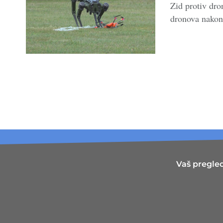
Zid protiv dro
dronova nakon 
Vaš pregled