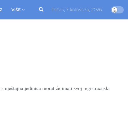
Petak, 7 kolovoza, 2026.
Z
VIŠE
mještajna jedinica morat će imati svoj registracijski