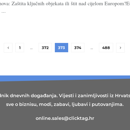
nova: Zaštita ključnih objekata ili štit nad cijelom Europom?
...
1
…
372
373
374
…
488
nik dnevnih događanja. Vijesti i zanimljivosti iz Hrvatsk
sve o biznisu, modi, zabavi, ljubavi i putovanjima.
online.sales@clicktag.hr