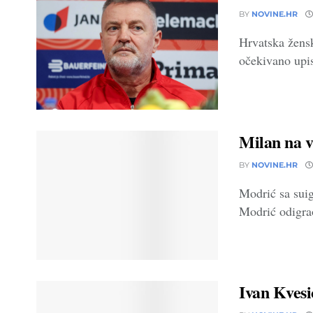
BY
NOVINE.HR
Hrvatska žens
očekivano upis
Milan na v
BY
NOVINE.HR
Modrić sa sui
Modrić odigrao
Ivan Kvesi