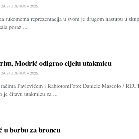
29. STUDENOGA 2025.
ka rukometna reprezentacija u svom je drugom nastupu u sku
ala poraz ...
rhu, Modrić odigrao cijelu utakmicu
29. STUDENOGA 2025.
gračima Pavlovićem i RabiotomFoto: Daniele Mascolo / REU
 je čitavu utakmicu za ...
ć u borbu za broncu