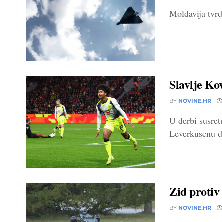
Moldavija tvrd
Slavlje Ko
BY
NOVINE.HR
U derbi susret
Leverkusenu d
Zid protiv
BY
NOVINE.HR