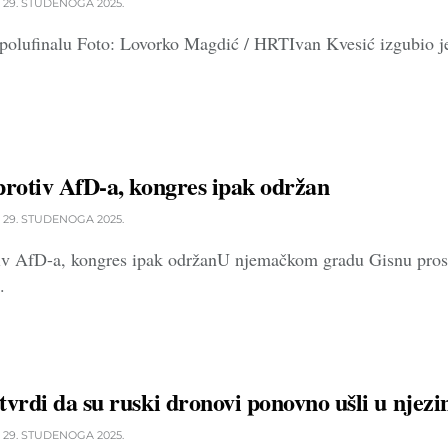
29. STUDENOGA 2025.
polufinalu Foto: Lovorko Magdić / HRTIvan Kvesić izgubio je 
protiv AfD-a, kongres ipak održan
29. STUDENOGA 2025.
iv AfD-a, kongres ipak održanU njemačkom gradu Gisnu prosvje
.
tvrdi da su ruski dronovi ponovno ušli u njezi
29. STUDENOGA 2025.