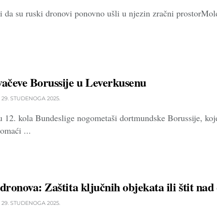
i da su ruski dronovi ponovno ušli u njezin zračni prostorMolda
vačeve Borussije u Leverkusenu
29. STUDENOGA 2025.
u 12. kola Bundeslige nogometaši dortmundske Borussije, koje 
omaći ...
 dronova: Zaštita ključnih objekata ili štit n
29. STUDENOGA 2025.