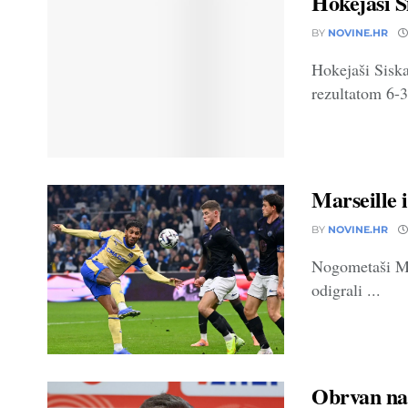
Hokejaši S
BY
NOVINE.HR
Hokejaši Sisk
rezultatom 6-3 
Marseille 
BY
NOVINE.HR
Nogometaši Mar
odigrali ...
Obrvan na