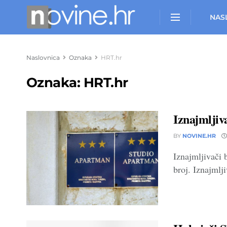
NAS
Naslovnica
Oznaka
HRT.hr
Oznaka:
HRT.hr
Iznajmljiv
BY
NOVINE.HR
Iznajmljivači 
broj. Iznajmlji