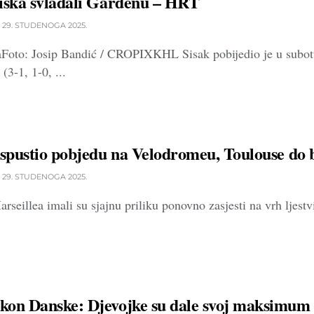
iska svladali Gardenu – HRT
29. STUDENOGA 2025.
aFoto: Josip Bandić / CROPIXKHL Sisak pobijedio je u subot
(3-1, 1-0, ...
ispustio pobjedu na Velodromeu, Toulouse do 
29. STUDENOGA 2025.
seillea imali su sjajnu priliku ponovno zasjesti na vrh ljest
kon Danske: Djevojke su dale svoj maksimum